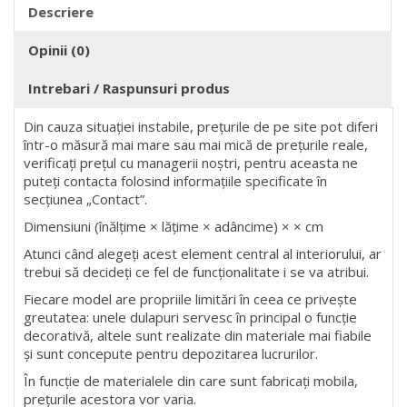
Descriere
Opinii (0)
Intrebari / Raspunsuri produs
Din cauza situației instabile, prețurile de pe site pot diferi
într-o măsură mai mare sau mai mică de prețurile reale,
verificați prețul cu managerii noștri, pentru aceasta ne
puteți contacta folosind informațiile specificate în
secțiunea „Contact”.
Dimensiuni (înălțime × lățime × adâncime) × × cm
Atunci când alegeți acest element central al interiorului, ar
trebui să decideți ce fel de funcționalitate i se va atribui.
Fiecare model are propriile limitări în ceea ce privește
greutatea: unele dulapuri servesc în principal o funcție
decorativă, altele sunt realizate din materiale mai fiabile
și sunt concepute pentru depozitarea lucrurilor.
În funcție de materialele din care sunt fabricați mobila,
prețurile acestora vor varia.