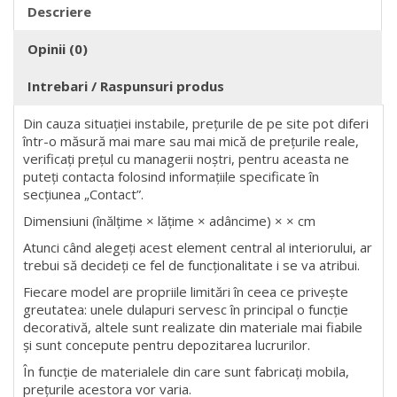
Descriere
Opinii (0)
Intrebari / Raspunsuri produs
Din cauza situației instabile, prețurile de pe site pot diferi
într-o măsură mai mare sau mai mică de prețurile reale,
verificați prețul cu managerii noștri, pentru aceasta ne
puteți contacta folosind informațiile specificate în
secțiunea „Contact”.
Dimensiuni (înălțime × lățime × adâncime) × × cm
Atunci când alegeți acest element central al interiorului, ar
trebui să decideți ce fel de funcționalitate i se va atribui.
Fiecare model are propriile limitări în ceea ce privește
greutatea: unele dulapuri servesc în principal o funcție
decorativă, altele sunt realizate din materiale mai fiabile
și sunt concepute pentru depozitarea lucrurilor.
În funcție de materialele din care sunt fabricați mobila,
prețurile acestora vor varia.