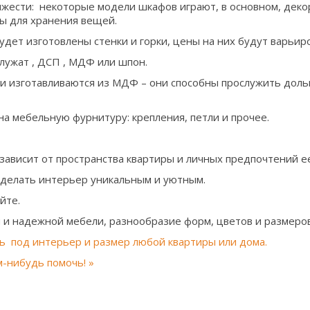
яжести: некоторые модели шкафов играют, в основном, дек
ы для хранения вещей.
будет изготовлены стенки и горки, цены на них будут варьир
лужат , ДСП , МДФ или шпон.
 изготавливаются из МДФ – они способны прослужить дольш
а мебельную фурнитуру: крепления, петли и прочее.
зависит от пространства квартиры и личных предпочтений е
делать интерьер уникальным и уютным.
йте.
и надежной мебели, разнообразие форм, цветов и размеров
ь под интерьер и размер любой квартиры или дома.
м-нибудь помочь! »