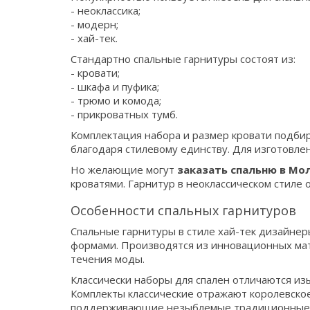
- неоклассика;
- модерн;
- хай-тек.
Стандартно спальные гарнитуры состоят из:
- кровати;
- шкафа и пуфика;
- трюмо и комода;
- прикроватных тумб.
Комплектация набора и размер кровати подби
благодаря стилевому единству. Для изготовле
Но желающие могут
заказать спальню в Мо
кроватями. Гарнитур в неоклассическом стиле
Особенности спальных гарнитуров
Спальные гарнитуры в стиле хай-тек дизайне
формами. Производятся из инновационных мат
течения моды.
Классически наборы для спален отличаются из
Комплекты классические отражают королевско
поддерживающие незыблемые традиционные 