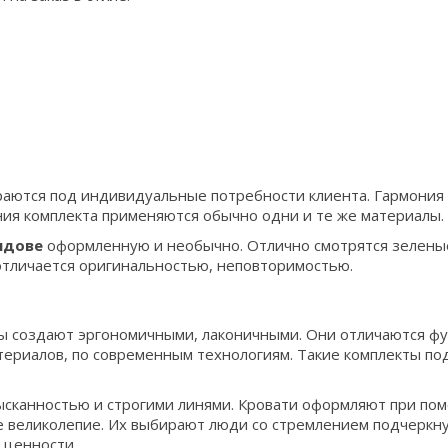
раются под индивидуальные потребности клиента. Гармония
ния комплекта применяются обычно одни и те же материалы.
лдове
оформленную и необычно. Отлично смотрятся зелены
 отличается оригинальностью, неповторимостью.
ры создают эргономичными, лаконичными. Они отличаются 
ериалов, по современным технологиям. Такие комплекты п
ысканностью и строгими линями. Кровати оформляют при пом
е великолепие. Их выбирают люди со стремлением подчеркну
ценности.