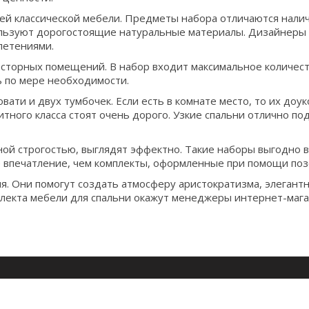
й классической мебели. Предметы набора отличаются нали
пользуют дорогостоящие натуральные материалы. Дизайнеры
летениями.
осторных помещений. В набор входит максимальное количес
 по мере необходимости.
вати и двух тумбочек. Если есть в комнате место, то их до
ного класса стоят очень дорого. Узкие спальни отлично по
ой строгостью, выглядят эффектно. Такие наборы выгодно в
е впечатление, чем комплекты, оформленные при помощи поз
. Они помогут создать атмосферу аристократизма, элегант
екта мебели для спальни окажут менеджеры интернет-магаз