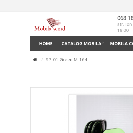
068 1
str. Io
18:00
HOME
CATALOG MOBILA
MOBILA C
SP-01 Green M-164