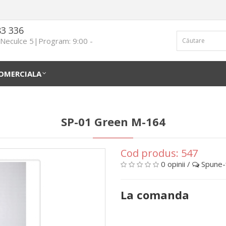
83 336
n Neculce 5|Program: 9:00 -
OMERCIALA
SP-01 Green M-164
Cod produs:
547
0 opinii
/
Spune-ţ
La comanda