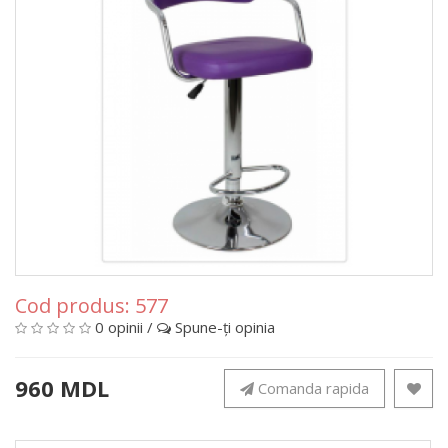
Cod produs:
577
0 opinii
/
Spune-ţi opinia
960 MDL
Comanda rapida