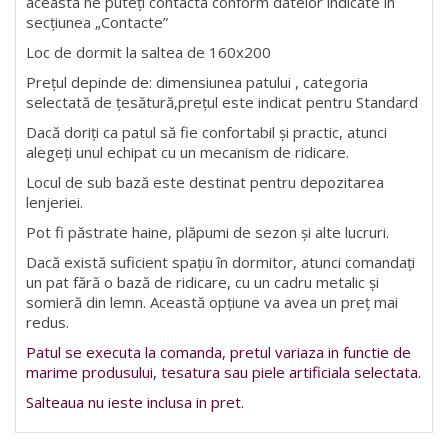
aceasta ne puteți contacta conform datelor indicate în
secțiunea „Contacte”
Loc de dormit la saltea de 160x200
Prețul depinde de: dimensiunea patului , categoria
selectată de țesătură,prețul este indicat pentru Standard
Dacă doriți ca patul să fie confortabil și practic, atunci
alegeți unul echipat cu un mecanism de ridicare.
Locul de sub bază este destinat pentru depozitarea
lenjeriei.
Pot fi păstrate haine, plăpumi de sezon și alte lucruri.
Dacă există suficient spațiu în dormitor, atunci comandați
un pat fără o bază de ridicare, cu un cadru metalic și
somieră din lemn. Această opțiune va avea un preț mai
redus.
Patul se executa la comanda, pretul variaza in functie de
marime produsului, tesatura sau piele artificiala selectata.
Salteaua nu ieste inclusa in pret.