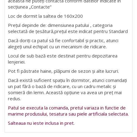
aceasta ne puteți contacta conform datelor indicate în
secțiunea „Contacte”
Loc de dormit la saltea de 160x200
Prețul depinde de: dimensiunea patului , categoria
selectată de țesătură,prețul este indicat pentru Standard
Dacă doriți ca patul să fie confortabil și practic, atunci
alegeți unul echipat cu un mecanism de ridicare.
Locul de sub bază este destinat pentru depozitarea
lenjeriei.
Pot fi păstrate haine, plăpumi de sezon și alte lucruri.
Dacă există suficient spațiu în dormitor, atunci comandați
un pat fără o bază de ridicare, cu un cadru metalic și
somieră din lemn. Această opțiune va avea un preț mai
redus.
Patul se executa la comanda, pretul variaza in functie de
marime produsului, tesatura sau piele artificiala selectata.
Salteaua nu ieste inclusa in pret.