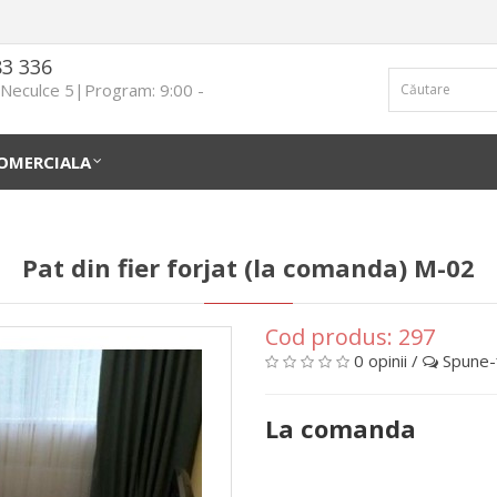
83 336
n Neculce 5|Program: 9:00 -
OMERCIALA
Pat din fier forjat (la comanda) М-02
Cod produs:
297
0 opinii
/
Spune-ţ
La comanda