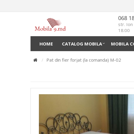
068 1
str. Io
18:00
HOME
CATALOG MOBILA
MOBILA C
Pat din fier forjat (la comanda) М-02