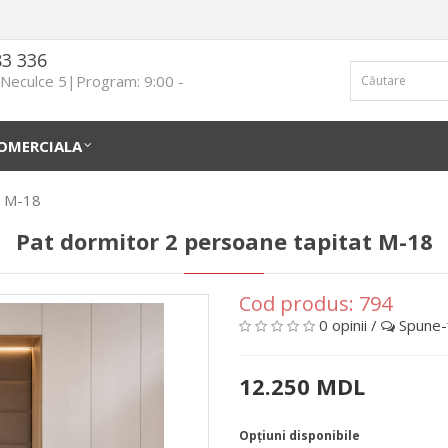
83 336
n Neculce 5|Program: 9:00 -
OMERCIALA
t M-18
Pat dormitor 2 persoane tapitat M-18
Cod produs:
794
0 opinii
/
Spune-ţ
12.250 MDL
Opţiuni disponibile