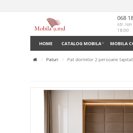
068 1
str. Io
18:00
HOME
CATALOG MOBILA
MOBILA C
Paturi
Pat dormitor 2 persoane tapita