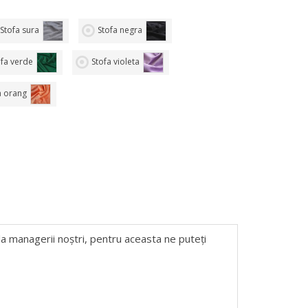
Stofa sura
Stofa negra
ofa verde
Stofa violeta
a orang
 la managerii noștri, pentru aceasta ne puteți