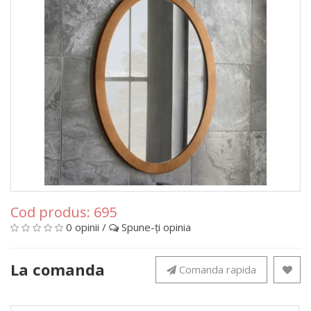
Cod produs:
695
0 opinii
/
Spune-ţi opinia
La comanda
Comanda rapida