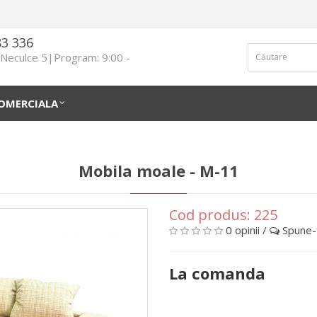
83 336
n Neculce 5|Program: 9:00 -
OMERCIALA
Mobila moale - М-11
Cod produs:
225
0 opinii
/
Spune-ţ
La comanda