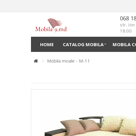
068 1
str. Io
18:00
HOME
CATALOG MOBILA
MOBILA C
Mobila moale - М-11