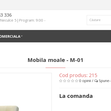
83 336
n Neculce 5|Program: 9:00 -
OMERCIALA
Mobila moale - М-01
Cod produs:
215
0 opinii
/
Spune-ţ
La comanda