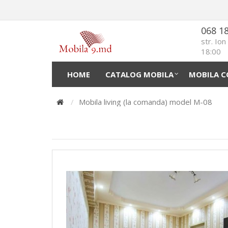
068 1
str. Io
18:00
HOME
CATALOG MOBILA
MOBILA C
Mobila living (la comanda) model М-08