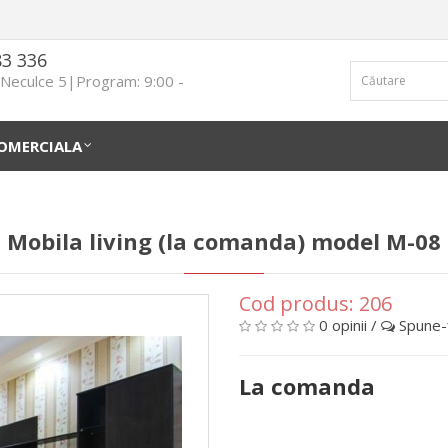
83 336
n Neculce 5|Program: 9:00 -
OMERCIALA
Mobila living (la comanda) model М-08
Cod produs:
206
0 opinii
/
Spune-ţ
La comanda