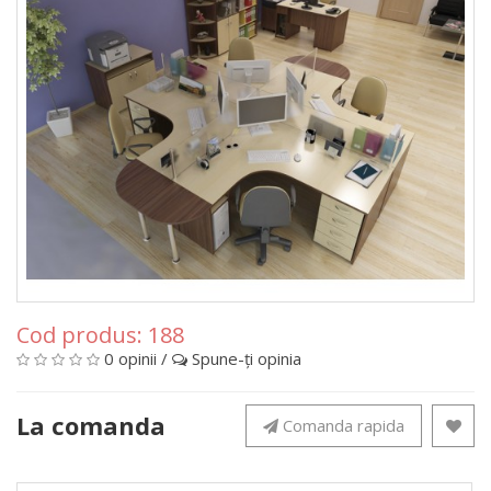
Cod produs:
188
0 opinii
/
Spune-ţi opinia
La comanda
Comanda rapida