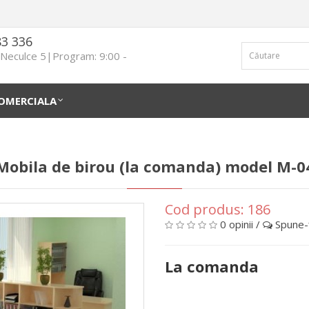
83 336
n Neculce 5|Program: 9:00 -
OMERCIALA
Mobila de birou (la comanda) model М-0
Cod produs:
186
0 opinii
/
Spune-ţ
La comanda