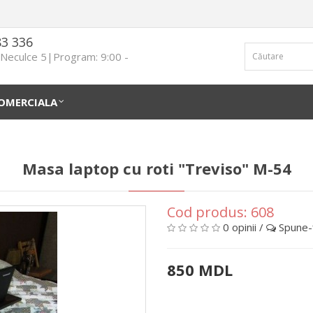
83 336
n Neculce 5|Program: 9:00 -
OMERCIALA
Masa laptop cu roti "Treviso" M-54
Cod produs:
608
0 opinii
/
Spune-ţ
850 MDL