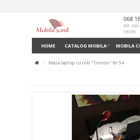
068 1
str. Io
18:00
HOME
CATALOG MOBILA
MOBILA C
Masa laptop cu roti "Treviso" M-54