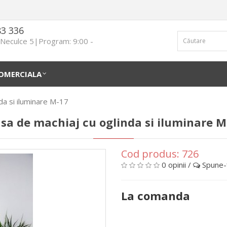
83 336
n Neculce 5|Program: 9:00 -
OMERCIALA
da si iluminare M-17
sa de machiaj cu oglinda si iluminare M
Cod produs:
726
0 opinii
/
Spune-ţ
La comanda