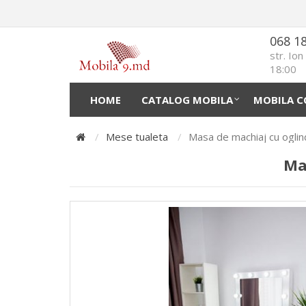
068 1
str. Io
18:00
HOME
CATALOG MOBILA
MOBILA C
Mese tualeta
Masa de machiaj cu oglin
Ma