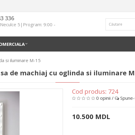
83 336
n Neculce 5|Program: 9:00 -
OMERCIALA
da si iluminare M-15
sa de machiaj cu oglinda si iluminare M
Cod produs:
724
0 opinii
/
Spune-ţ
10.500 MDL