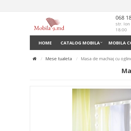
068 1
str. Io
18:00
HOME
CATALOG MOBILA
MOBILA C
Mese tualeta
Masa de machiaj cu oglin
Ma