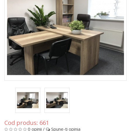
Cod produs:
661
0 opinii
/
Spune-ţi opinia