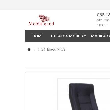
068 1
str. Io
18:00
HOME
CATALOG MOBILA
MOBILA C
F-21 Black M-58