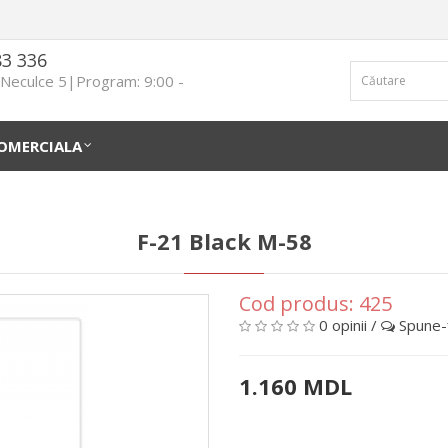
83 336
n Neculce 5|Program: 9:00 -
OMERCIALA
F-21 Black M-58
Cod produs:
425
0 opinii
/
Spune-ţ
1.160 MDL