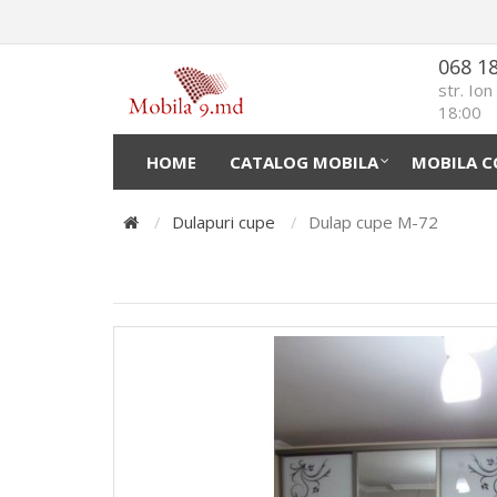
068 1
str. Io
18:00
HOME
CATALOG MOBILA
MOBILA C
Dulapuri cupe
Dulap cupe М-72