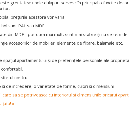
vește greutatea: unele dulapuri servesc în principal o funcție decor
rilor.
obila, prețurile acestora vor varia.
a hol sunt PAL sau MDF.
te din MDF - pot dura mai mult, sunt mai stabile și nu se tem de n
nție accesoriilor de mobilier: elemente de fixare, balamale etc.
 spațiul apartamentului și de preferințele personale ale proprietar
 confortabil.
site-ul nostru.
 și de încredere, o varietate de forme, culori și dimensiuni.
rul care sa se potriveasca cu interiorul si dimensiunile oricarui apa
ajuta! »