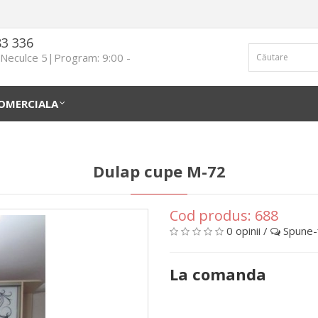
83 336
n Neculce 5|Program: 9:00 -
OMERCIALA
Dulap cupe М-72
Cod produs:
688
0 opinii
/
Spune-ţ
La comanda