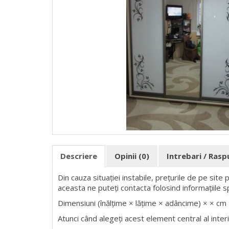
Descriere
Opinii (0)
Intrebari / Ras
Din cauza situației instabile, prețurile de pe site
aceasta ne puteți contacta folosind informațiile s
Dimensiuni (înălțime × lățime × adâncime) × × cm
Atunci când alegeți acest element central al interio