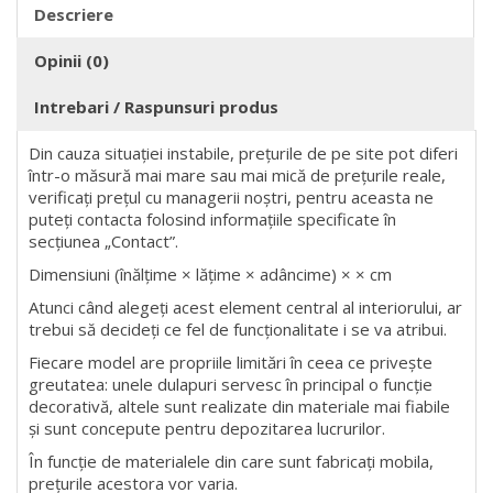
Descriere
Opinii (0)
Intrebari / Raspunsuri produs
Din cauza situației instabile, prețurile de pe site pot diferi
într-o măsură mai mare sau mai mică de prețurile reale,
verificați prețul cu managerii noștri, pentru aceasta ne
puteți contacta folosind informațiile specificate în
secțiunea „Contact”.
Dimensiuni (înălțime × lățime × adâncime) × × cm
Atunci când alegeți acest element central al interiorului, ar
trebui să decideți ce fel de funcționalitate i se va atribui.
Fiecare model are propriile limitări în ceea ce privește
greutatea: unele dulapuri servesc în principal o funcție
decorativă, altele sunt realizate din materiale mai fiabile
și sunt concepute pentru depozitarea lucrurilor.
În funcție de materialele din care sunt fabricați mobila,
prețurile acestora vor varia.