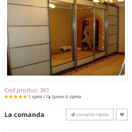
Cod produs:
361
1 opinii
/
Spune-ţi opinia
La comanda
Comanda rapida