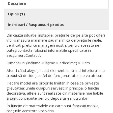
Descriere
Opinii (1)
Intrebari / Raspunsuri produs
Din cauza situației instabile, prețurile de pe site pot diferi
într-o măsură mai mare sau mai mică de prețurile reale,
verificați prețul cu managerii noștri, pentru aceasta ne
puteți contacta folosind informațiile specificate în
secțiunea „Contact”.
Dimensiuni (înălțime × lățime × adâncime) × × cm
Atunci când alegeți acest element central al interiorului, ar
trebui să decideți ce fel de funcționalitate i se va atribui.
Fiecare model are propriile limitări în ceea ce privește
greutatea: unele dulapuri servesc în principal o funcție
decorativă, altele sunt realizate din materiale mai fiabile
și sunt concepute pentru depozitarea lucrurilor.
În funcție de materialele din care sunt fabricați mobila,
prețurile acestora vor varia.