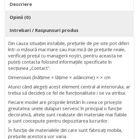
Descriere
Opinii (0)
Intrebari / Raspunsuri produs
Din cauza situației instabile, prețurile de pe site pot diferi
într-o măsură mai mare sau mai mică de prețurile reale,
verificați prețul cu managerii noștri, pentru aceasta ne
puteți contacta folosind informațiile specificate în
secțiunea „Contact”.
Dimensiuni (înălțime × lățime × adâncime) × × cm
Atunci când alegeți acest element central al interiorului, ar
trebui să decideți ce fel de funcționalitate i se va atribui.
Fiecare model are propriile limitări în ceea ce privește
greutatea: unele dulapuri servesc în principal o funcție
decorativă, altele sunt realizate din materiale mai fiabile
și sunt concepute pentru depozitarea lucrurilor.
În funcție de materialele din care sunt fabricați mobila,
prețurile acestora vor varia.