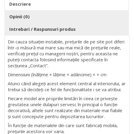
Descriere
Opinii (0)
Intrebari / Raspunsuri produs
Din cauza situației instabile, prețurile de pe site pot diferi
într-o măsură mai mare sau mai mică de prețurile reale,
verificați prețul cu managerii noștri, pentru aceasta ne
puteți contacta folosind informațiile specificate în
secțiunea „Contact”.
Dimensiuni (înălțime × lățime × adâncime) × × cm
Atunci când alegeți acest element central al interiorului, ar
trebui să decideți ce fel de funcționalitate i se va atribui.
Fiecare model are propriile limitări în ceea ce privește
greutatea: unele dulapuri servesc în principal o funcție
decorativă, altele sunt realizate din materiale mai fiabile
și sunt concepute pentru depozitarea lucrurilor.
În funcție de materialele din care sunt fabricați mobila,
prețurile acestora vor varia.