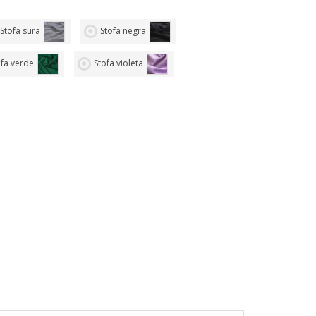
Stofa sura
Stofa negra
ofa verde
Stofa violeta