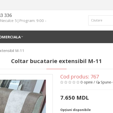
83 336
n Neculce 5|Program: 9:00 -
OMERCIALA
extensibil M-11
Coltar bucatarie extensibil M-11
Cod produs:
767
0 opinii
/
Spune-ţ
7.650 MDL
Opţiuni disponibile