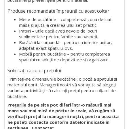
bucătăriei și preferințele pentru material.
Produse recomandate împreună cu acest colțar
Mese de bucătărie
– completează zona de luat
masa și ajută la crearea unui set practic.
Paturi
– utile dacă aveți nevoie de locuri
suplimentare pentru familie sau oaspeți.
Bucătării la comandă
– pentru un interior unitar,
adaptat exact spațiului dvs.
Mobilă pentru bucătărie
– pentru completarea
spațiului cu soluții de depozitare și organizare.
Solicitați calculul prețului
Trimiteți-ne dimensiunile bucătăriei, o poză a spațiului și
materialul dorit. Managerii noștri vă vor ajuta să alegeți
varianta potrivită și să calculați prețul pentru colțarul de
bucătărie.
Prețurile de pe site pot diferi într-o măsură mai
mare sau mai mică de prețurile reale, vă rugăm să
verificați prețul la managerii noștri, pentru aceasta
ne puteți contacta conform datelor indicate în
secțiunea „Contacte”.