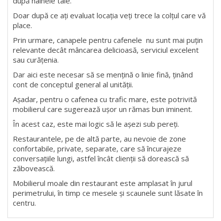
după hainele tale.
Doar după ce ați evaluat locația veți trece la colțul care vă
place.
Prin urmare, canapele pentru cafenele nu sunt mai puțin
relevante decât mâncarea delicioasă, serviciul excelent
sau curățenia.
Dar aici este necesar să se mențină o linie fină, ținând
cont de conceptul general al unității.
Așadar, pentru o cafenea cu trafic mare, este potrivită
mobilierul care sugerează ușor un rămas bun iminent.
În acest caz, este mai logic să le așezi sub pereți.
Restaurantele, pe de altă parte, au nevoie de zone
confortabile, private, separate, care să încurajeze
conversațiile lungi, astfel încât clienții să dorească să
zăbovească.
Mobilierul moale din restaurant este amplasat în jurul
perimetrului, în timp ce mesele și scaunele sunt lăsate în
centru.