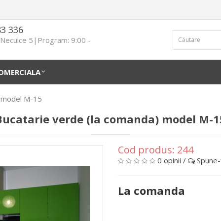
83 336
n Neculce 5|Program: 9:00 -
OMERCIALA
) model М-15
Bucatarie verde (la comanda) model М-1
Cod produs:
244
0 opinii
/
Spune-ţ
La comanda