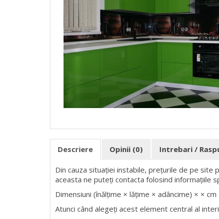
Descriere
Opinii (0)
Intrebari / Ras
Din cauza situației instabile, prețurile de pe site
aceasta ne puteți contacta folosind informațiile s
Dimensiuni (înălțime × lățime × adâncime) × × cm
Atunci când alegeți acest element central al interio