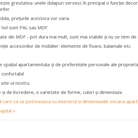
vește greutatea: unele dulapuri servesc în principal o funcție decor
rilor.
obila, prețurile acestora vor varia.
a hol sunt PAL sau MDF.
te din MDF - pot dura mai mult, sunt mai stabile și nu se tem de n
nție accesoriilor de mobilier: elemente de fixare, balamale etc.
 spațiul apartamentului și de preferințele personale ale proprietar
 confortabil.
site-ul nostru.
 și de încredere, o varietate de forme, culori și dimensiuni.
rul care sa se potriveasca cu interiorul si dimensiunile oricarui apa
ajuta! »