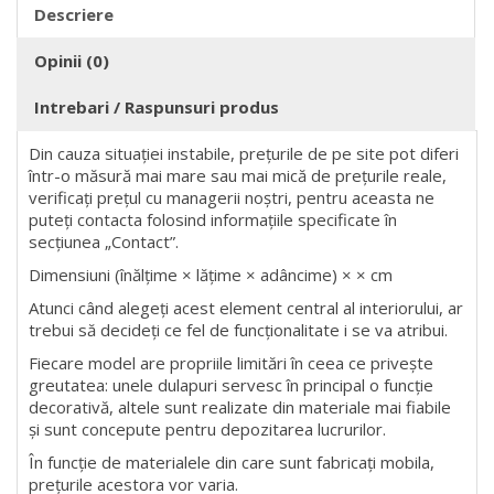
Descriere
Opinii (0)
Intrebari / Raspunsuri produs
Din cauza situației instabile, prețurile de pe site pot diferi
într-o măsură mai mare sau mai mică de prețurile reale,
verificați prețul cu managerii noștri, pentru aceasta ne
puteți contacta folosind informațiile specificate în
secțiunea „Contact”.
Dimensiuni (înălțime × lățime × adâncime) × × cm
Atunci când alegeți acest element central al interiorului, ar
trebui să decideți ce fel de funcționalitate i se va atribui.
Fiecare model are propriile limitări în ceea ce privește
greutatea: unele dulapuri servesc în principal o funcție
decorativă, altele sunt realizate din materiale mai fiabile
și sunt concepute pentru depozitarea lucrurilor.
În funcție de materialele din care sunt fabricați mobila,
prețurile acestora vor varia.