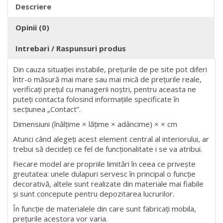
Descriere
Opinii (0)
Intrebari / Raspunsuri produs
Din cauza situației instabile, prețurile de pe site pot diferi
într-o măsură mai mare sau mai mică de prețurile reale,
verificați prețul cu managerii noștri, pentru aceasta ne
puteți contacta folosind informațiile specificate în
secțiunea „Contact”.
Dimensiuni (înălțime × lățime × adâncime) × × cm
Atunci când alegeți acest element central al interiorului, ar
trebui să decideți ce fel de funcționalitate i se va atribui.
Fiecare model are propriile limitări în ceea ce privește
greutatea: unele dulapuri servesc în principal o funcție
decorativă, altele sunt realizate din materiale mai fiabile
și sunt concepute pentru depozitarea lucrurilor.
În funcție de materialele din care sunt fabricați mobila,
prețurile acestora vor varia.