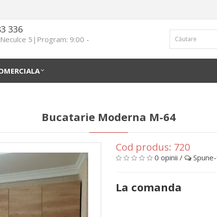
83 336
n Neculce 5|Program: 9:00 -
OMERCIALA
Bucatarie Moderna M-64
Cod produs:
720
0 opinii
/
Spune-ţ
La comanda