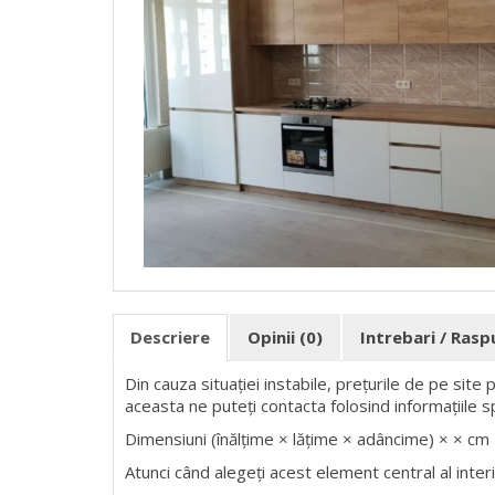
Descriere
Opinii (0)
Intrebari / Ras
Din cauza situației instabile, prețurile de pe site
aceasta ne puteți contacta folosind informațiile s
Dimensiuni (înălțime × lățime × adâncime) × × cm
Atunci când alegeți acest element central al interio