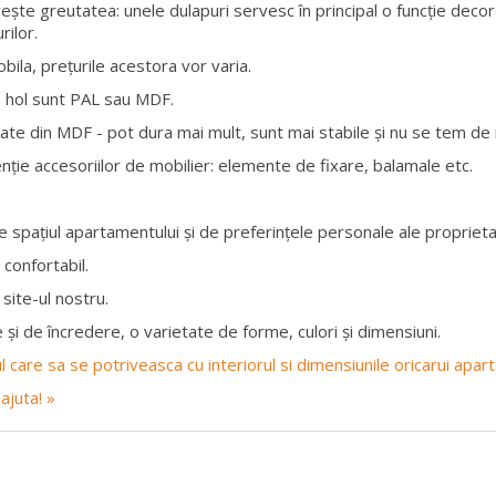
vește greutatea: unele dulapuri servesc în principal o funcție decor
rilor.
obila, prețurile acestora vor varia.
a hol sunt PAL sau MDF.
te din MDF - pot dura mai mult, sunt mai stabile și nu se tem de n
nție accesoriilor de mobilier: elemente de fixare, balamale etc.
 spațiul apartamentului și de preferințele personale ale proprietar
 confortabil.
site-ul nostru.
 și de încredere, o varietate de forme, culori și dimensiuni.
rul care sa se potriveasca cu interiorul si dimensiunile oricarui apa
ajuta! »