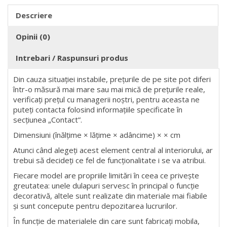
Descriere
Opinii (0)
Intrebari / Raspunsuri produs
Din cauza situației instabile, prețurile de pe site pot diferi
într-o măsură mai mare sau mai mică de prețurile reale,
verificați prețul cu managerii noștri, pentru aceasta ne
puteți contacta folosind informațiile specificate în
secțiunea „Contact”.
Dimensiuni (înălțime × lățime × adâncime) × × cm
Atunci când alegeți acest element central al interiorului, ar
trebui să decideți ce fel de funcționalitate i se va atribui.
Fiecare model are propriile limitări în ceea ce privește
greutatea: unele dulapuri servesc în principal o funcție
decorativă, altele sunt realizate din materiale mai fiabile
și sunt concepute pentru depozitarea lucrurilor.
În funcție de materialele din care sunt fabricați mobila,