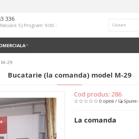
83 336
n Neculce 5|Program: 9:00 -
OMERCIALA
l М-29
Bucatarie (la comanda) model М-29
Cod produs:
286
0 opinii
/
Spune-ţ
La comanda