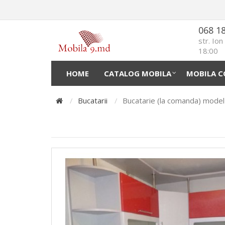
068 1
str. Io
18:00
HOME
CATALOG MOBILA
MOBILA C
Bucatarii
Bucatarie (la comanda) mode