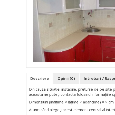
Descriere
Opinii (0)
Intrebari / Ras
Din cauza situației instabile, prețurile de pe site
aceasta ne puteți contacta folosind informațiile s
Dimensiuni (înălțime × lățime × adâncime) × × cm
Atunci când alegeți acest element central al interio