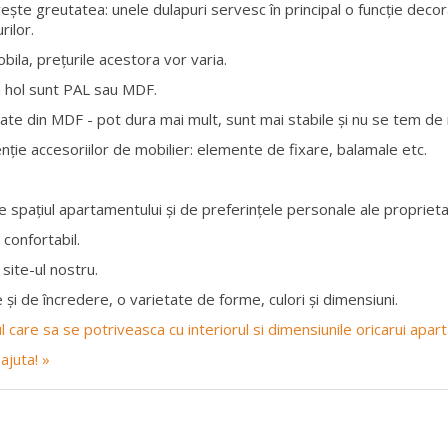
vește greutatea: unele dulapuri servesc în principal o funcție decor
rilor.
obila, prețurile acestora vor varia.
a hol sunt PAL sau MDF.
te din MDF - pot dura mai mult, sunt mai stabile și nu se tem de n
nție accesoriilor de mobilier: elemente de fixare, balamale etc.
 spațiul apartamentului și de preferințele personale ale proprietar
 confortabil.
site-ul nostru.
 și de încredere, o varietate de forme, culori și dimensiuni.
rul care sa se potriveasca cu interiorul si dimensiunile oricarui apa
ajuta! »