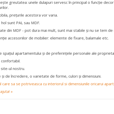
vește greutatea: unele dulapuri servesc în principal o funcție decor
rilor.
obila, prețurile acestora vor varia.
a hol sunt PAL sau MDF.
te din MDF - pot dura mai mult, sunt mai stabile și nu se tem de n
nție accesoriilor de mobilier: elemente de fixare, balamale etc.
 spațiul apartamentului și de preferințele personale ale proprietar
 confortabil.
site-ul nostru.
 și de încredere, o varietate de forme, culori și dimensiuni.
rul care sa se potriveasca cu interiorul si dimensiunile oricarui apa
ajuta! »