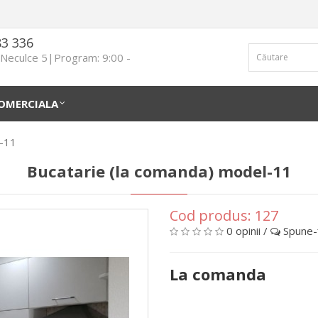
83 336
n Neculce 5|Program: 9:00 -
OMERCIALA
l-11
Bucatarie (la comanda) model-11
Cod produs:
127
0 opinii
/
Spune-ţ
La comanda