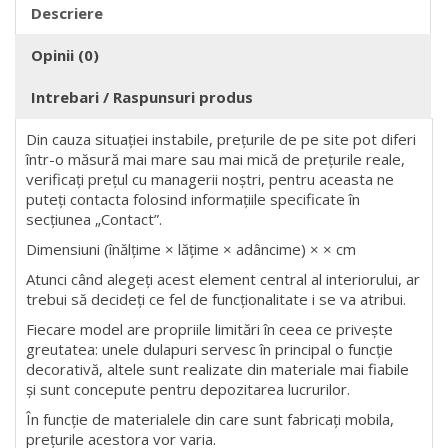
Descriere
Opinii (0)
Intrebari / Raspunsuri produs
Din cauza situației instabile, prețurile de pe site pot diferi
într-o măsură mai mare sau mai mică de prețurile reale,
verificați prețul cu managerii noștri, pentru aceasta ne
puteți contacta folosind informațiile specificate în
secțiunea „Contact”.
Dimensiuni (înălțime × lățime × adâncime) × × cm
Atunci când alegeți acest element central al interiorului, ar
trebui să decideți ce fel de funcționalitate i se va atribui.
Fiecare model are propriile limitări în ceea ce privește
greutatea: unele dulapuri servesc în principal o funcție
decorativă, altele sunt realizate din materiale mai fiabile
și sunt concepute pentru depozitarea lucrurilor.
În funcție de materialele din care sunt fabricați mobila,
prețurile acestora vor varia.