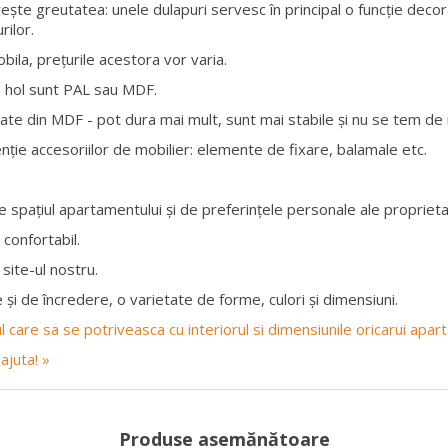
vește greutatea: unele dulapuri servesc în principal o funcție decor
rilor.
obila, prețurile acestora vor varia.
a hol sunt PAL sau MDF.
te din MDF - pot dura mai mult, sunt mai stabile și nu se tem de n
nție accesoriilor de mobilier: elemente de fixare, balamale etc.
 spațiul apartamentului și de preferințele personale ale proprietar
 confortabil.
site-ul nostru.
 și de încredere, o varietate de forme, culori și dimensiuni.
rul care sa se potriveasca cu interiorul si dimensiunile oricarui apa
ajuta! »
Produse asemănătoare