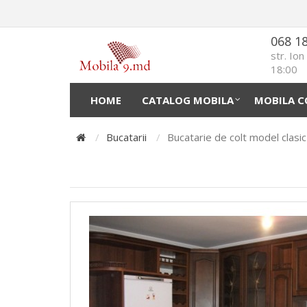
068 1
str. Io
18:00
HOME
CATALOG MOBILA
MOBILA C
Bucatarii
Bucatarie de colt model clasi