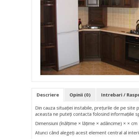
Descriere
Opinii (0)
Intrebari / Ras
Din cauza situației instabile, prețurile de pe site
aceasta ne puteți contacta folosind informațiile s
Dimensiuni (înălțime × lățime × adâncime) × × cm
Atunci când alegeți acest element central al interio