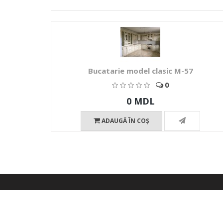
Bucatarie model clasic M-57
0
0 MDL
ADAUGĂ ÎN COŞ
Mobila9.md © 2026