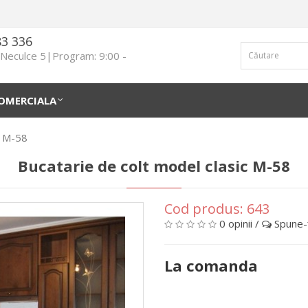
83 336
n Neculce 5|Program: 9:00 -
OMERCIALA
c M-58
Bucatarie de colt model clasic M-58
Cod produs:
643
0 opinii
/
Spune-ţ
La comanda