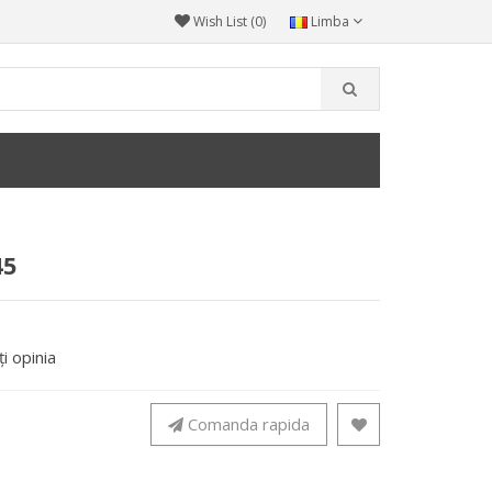
Wish List (0)
Limba
45
i opinia
Comanda rapida