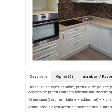
Descriere
Opinii (0)
Intrebari / Ras
Din cauza situației instabile, prețurile de pe site
aceasta ne puteți contacta folosind informațiile s
Dimensiuni (înălțime × lățime × adâncime) × × cm
Atunci când alegeți acest element central al interio