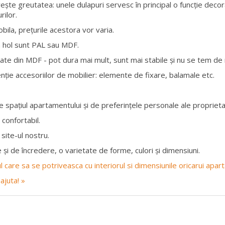
vește greutatea: unele dulapuri servesc în principal o funcție decor
rilor.
obila, prețurile acestora vor varia.
a hol sunt PAL sau MDF.
te din MDF - pot dura mai mult, sunt mai stabile și nu se tem de n
nție accesoriilor de mobilier: elemente de fixare, balamale etc.
 spațiul apartamentului și de preferințele personale ale proprietar
 confortabil.
site-ul nostru.
 și de încredere, o varietate de forme, culori și dimensiuni.
rul care sa se potriveasca cu interiorul si dimensiunile oricarui apa
ajuta! »