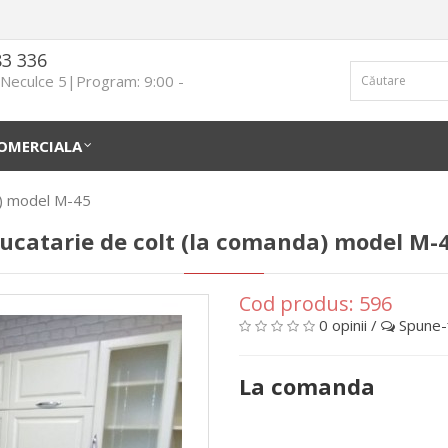
83 336
n Neculce 5|Program: 9:00 -
OMERCIALA
a) model M-45
ucatarie de colt (la comanda) model M-
Cod produs:
596
0 opinii
/
Spune-ţ
La comanda