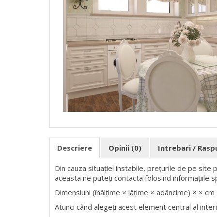
Descriere
Opinii (0)
Intrebari / Ras
Din cauza situației instabile, prețurile de pe site
aceasta ne puteți contacta folosind informațiile s
Dimensiuni (înălțime × lățime × adâncime) × × cm
Atunci când alegeți acest element central al interio