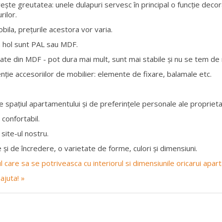
vește greutatea: unele dulapuri servesc în principal o funcție decor
rilor.
obila, prețurile acestora vor varia.
a hol sunt PAL sau MDF.
te din MDF - pot dura mai mult, sunt mai stabile și nu se tem de n
nție accesoriilor de mobilier: elemente de fixare, balamale etc.
 spațiul apartamentului și de preferințele personale ale proprietar
 confortabil.
site-ul nostru.
 și de încredere, o varietate de forme, culori și dimensiuni.
rul care sa se potriveasca cu interiorul si dimensiunile oricarui apa
ajuta! »