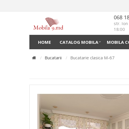
068 1
str. Io
18:00
HOME
CATALOG MOBILA
MOBILA C
Bucatarii
Bucatarie clasica M-67