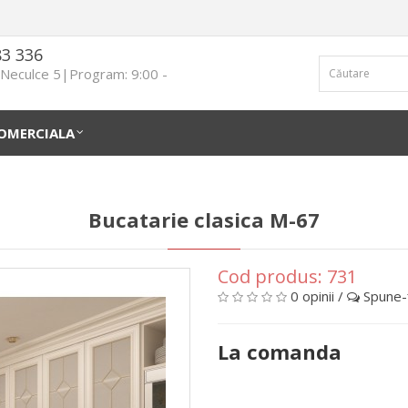
83 336
n Neculce 5|Program: 9:00 -
OMERCIALA
Bucatarie clasica M-67
Cod produs:
731
0 opinii
/
Spune-ţ
La comanda