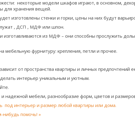
яжести: некоторые модели шкафов играют, в основном, дек
ы для хранения вещей.
будет изготовлены стенки и горки, цены на них будут варьир
лужат , ДСП , МДФ или шпон.
 изготавливаются из МДФ – они способны прослужить дольш
а мебельную фурнитуру: крепления, петли и прочее.
зависит от пространства квартиры и личных предпочтений е
делать интерьер уникальным и уютным.
йте.
и надежной мебели, разнообразие форм, цветов и размеров
ь под интерьер и размер любой квартиры или дома.
м-нибудь помочь! »