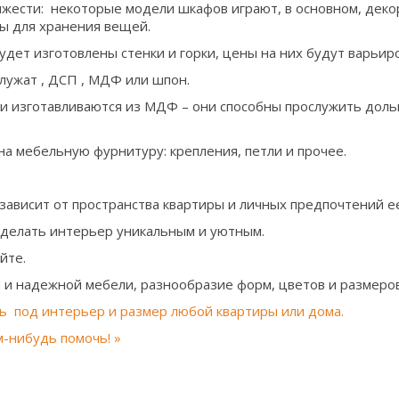
яжести: некоторые модели шкафов играют, в основном, дек
ы для хранения вещей.
будет изготовлены стенки и горки, цены на них будут варьир
лужат , ДСП , МДФ или шпон.
 изготавливаются из МДФ – они способны прослужить дольш
а мебельную фурнитуру: крепления, петли и прочее.
зависит от пространства квартиры и личных предпочтений е
делать интерьер уникальным и уютным.
йте.
и надежной мебели, разнообразие форм, цветов и размеров
ь под интерьер и размер любой квартиры или дома.
м-нибудь помочь! »