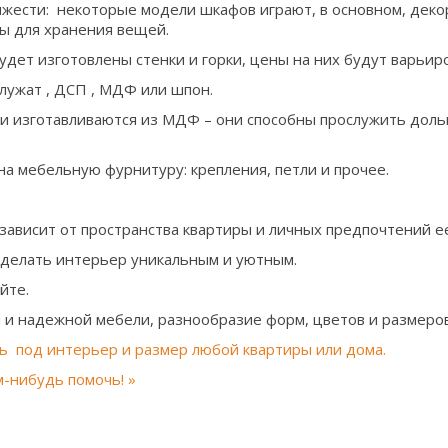
яжести: некоторые модели шкафов играют, в основном, дек
ы для хранения вещей.
будет изготовлены стенки и горки, цены на них будут варьир
лужат , ДСП , МДФ или шпон.
 изготавливаются из МДФ – они способны прослужить дольш
а мебельную фурнитуру: крепления, петли и прочее.
зависит от пространства квартиры и личных предпочтений е
делать интерьер уникальным и уютным.
йте.
и надежной мебели, разнообразие форм, цветов и размеров
ь под интерьер и размер любой квартиры или дома.
м-нибудь помочь! »