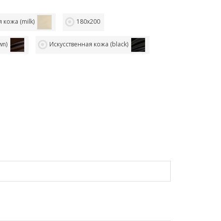
 кожа (milk)
180х200
wn)
Искусственная кожа (black)