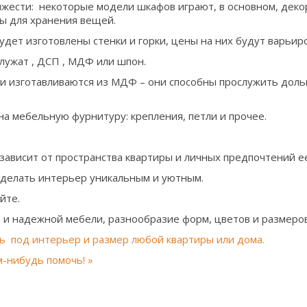
яжести: некоторые модели шкафов играют, в основном, дек
ы для хранения вещей.
будет изготовлены стенки и горки, цены на них будут варьир
лужат , ДСП , МДФ или шпон.
 изготавливаются из МДФ – они способны прослужить дольш
а мебельную фурнитуру: крепления, петли и прочее.
зависит от пространства квартиры и личных предпочтений е
делать интерьер уникальным и уютным.
йте.
и надежной мебели, разнообразие форм, цветов и размеров
ь под интерьер и размер любой квартиры или дома.
м-нибудь помочь! »