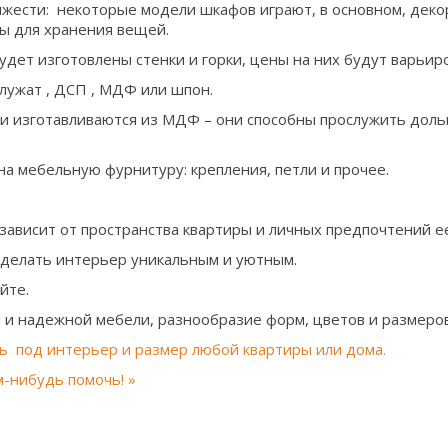
яжести: некоторые модели шкафов играют, в основном, дек
ы для хранения вещей.
будет изготовлены стенки и горки, цены на них будут варьир
лужат , ДСП , МДФ или шпон.
 изготавливаются из МДФ – они способны прослужить дольш
а мебельную фурнитуру: крепления, петли и прочее.
зависит от пространства квартиры и личных предпочтений е
делать интерьер уникальным и уютным.
йте.
и надежной мебели, разнообразие форм, цветов и размеров
ь под интерьер и размер любой квартиры или дома.
м-нибудь помочь! »