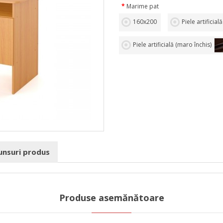
Marime pat
160х200
Piele artificială
Piele artificială (maro închis)
punsuri produs
Produse asemănătoare