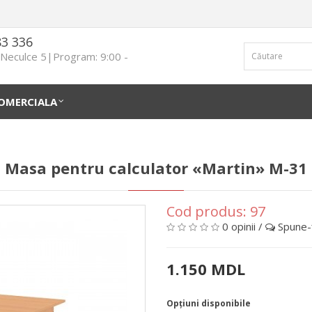
83 336
n Neculce 5|Program: 9:00 -
OMERCIALA
Masa pentru calculator «Martin» M-31
Cod produs:
97
0 opinii
/
Spune-ţ
1.150 MDL
Opţiuni disponibile