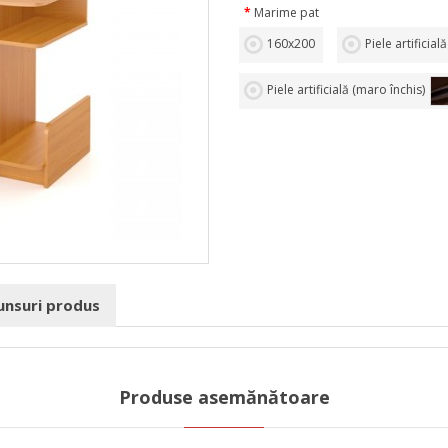
Marime pat
160х200
Piele artificială
Piele artificială (maro închis)
punsuri produs
Produse asemănătoare