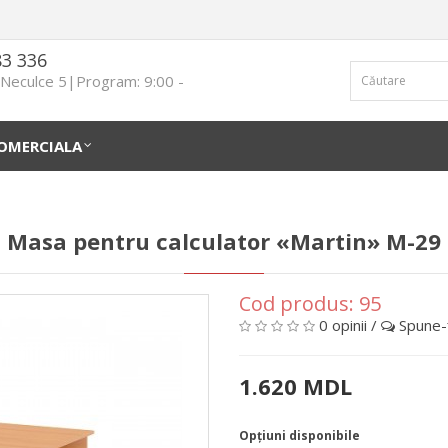
83 336
n Neculce 5|Program: 9:00 -
OMERCIALA
Masa pentru calculator «Martin» M-29
Cod produs:
95
0 opinii
/
Spune-ţ
1.620 MDL
Opţiuni disponibile