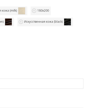
 кожа (milk)
180х200
wn)
Искусственная кожа (black)