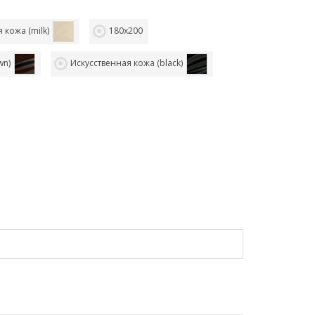
 кожа (milk)
180х200
wn)
Искусственная кожа (black)